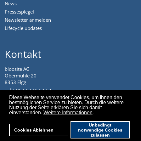
News
Pressespiegel
Newsletter anmelden
Lifecycle updates
Kontakt
bloosite AG
Obermühle 20
8353 Elgg
Tel +41 44 441 52 52
angenehm@bloosite.com
Diese Webseite verwendet Cookies, um Ihnen den
bestmöglichen Service zu bieten. Durch die weitere
Nutzung der Seite erklären Sie sich damit
einverstanden.
Weitere Informationen
.
Unbedingt
© 2026 bloosite AG I
AGB
Cookies Ablehnen
notwendige Cookies
Können wir Ihnen helfen?
zulassen