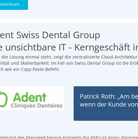
iterlesen …
ent Swiss Dental Group
e unsichtbare IT - Kerngeschäft 
die Lösung einmal steht, zeigt die zentralisierte Cloud-Architektu
bilität und Skalierbarkeit: Im Fall von Swiss Dental Group ist die Er
ch wie ein Copy-Paste-Befehl.
Patrick Roth: „Am be
wenn der Kunde von 
otenzial des Managed Service-Konzepts für KMU ist gross; bloosite 