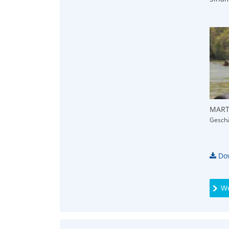
MART
Geschä
Dow
We