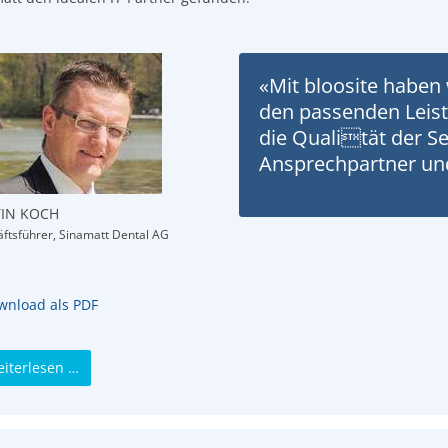
«Mit bloosite haben 
den passenden Leis
die Qualität der S
Ansprechpartner und
IN KOCH
ftsführer,
Sinamatt Dental AG
nload als PDF
iterlesen …