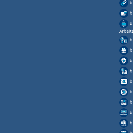
b
b
b
Arbeit
b
b
b
b
b
b
b
b
b