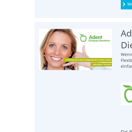
We
Ad
Di
Wenn 
Flexi
einfa
Das P