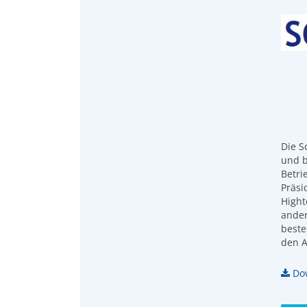
Die S
und b
Betri
Präsi
Hight
ander
beste
den A
Dow