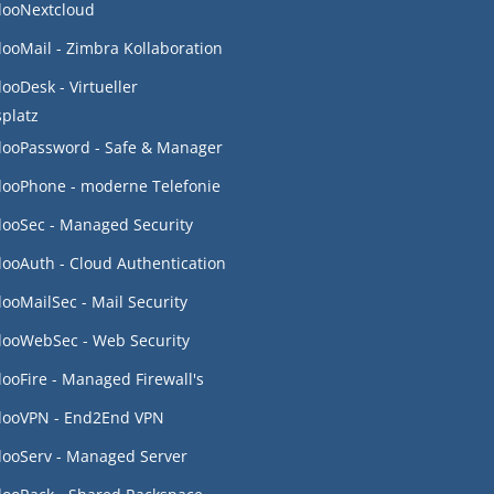
looNextcloud
looMail - Zimbra Kollaboration
looDesk - Virtueller
splatz
looPassword - Safe & Manager
looPhone - moderne Telefonie
looSec - Managed Security
looAuth - Cloud Authentication
looMailSec - Mail Security
looWebSec - Web Security
looFire - Managed Firewall's
looVPN - End2End VPN
looServ - Managed Server