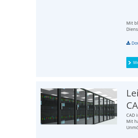
Mit b
Diens
Dow
We
Le
CA
CAD i
Mit h
Unmög