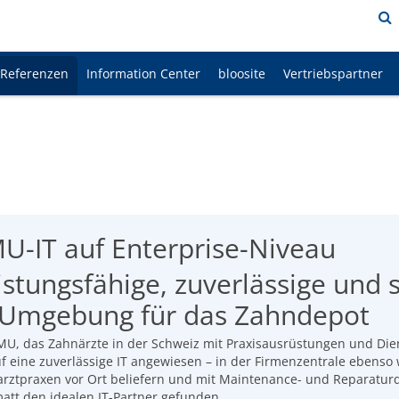
Referenzen
Information Center
bloosite
Vertriebspartner
U-IT auf Enterprise-Niveau
istungsfähige, zuverlässige und 
-Umgebung für das Zahndepot
MU, das Zahnärzte in der Schweiz mit Praxisausrüstungen und Diens
f eine zuverlässige IT angewiesen – in der Firmenzentrale ebenso 
rztpraxen vor Ort beliefern und mit Maintenance- und Reparaturdi
att den idealen IT-Partner gefunden.