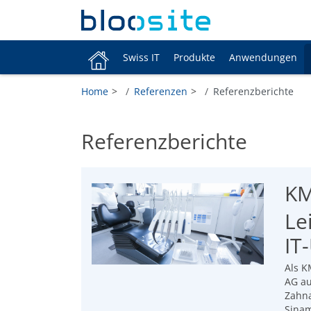
Swiss IT
Produkte
Anwendungen
Home
Referenzen
Referenzberichte
Referenzberichte
KM
Le
IT
Als K
AG au
Zahna
Sinam