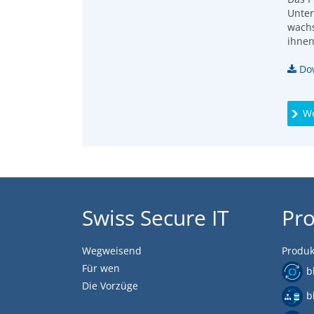
Unter
wachs
ihnen
Dow
We
Swiss Secure IT
Pr
Wegweisend
Produk
Für wen
b
Die Vorzüge
b