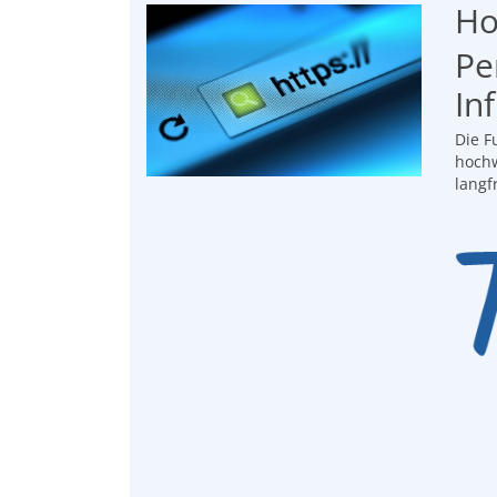
Ho
Pe
In
Die F
hochw
langf