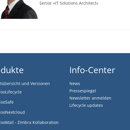
Senior «IT Solutions Architect»
odukte
Info-Center
tübersicht und Versionen
News
Pressespiegel
looLifecycle
Newsletter anmelden
looSafe
Lifecycle updates
looNextcloud
looMail - Zimbra Kollaboration