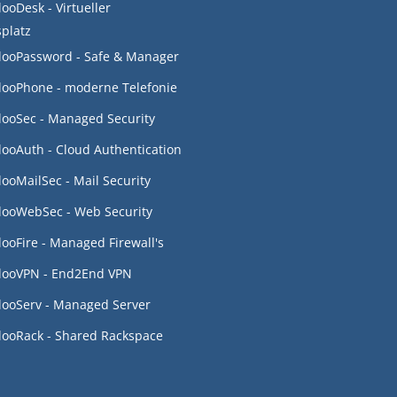
looDesk - Virtueller
splatz
looPassword - Safe & Manager
looPhone - moderne Telefonie
looSec - Managed Security
looAuth - Cloud Authentication
looMailSec - Mail Security
looWebSec - Web Security
looFire - Managed Firewall's
looVPN - End2End VPN
looServ - Managed Server
looRack - Shared Rackspace