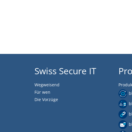
Swiss Secure IT
Pr
Wegweisend
Produk
Für wen
b
Die Vorzüge
b
b
b