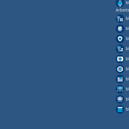
b
Arbeit
b
b
b
b
b
b
b
b
b
b