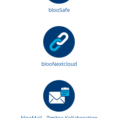
blooSafe
blooNextcloud
blooMail - Zimbra Kollaboration